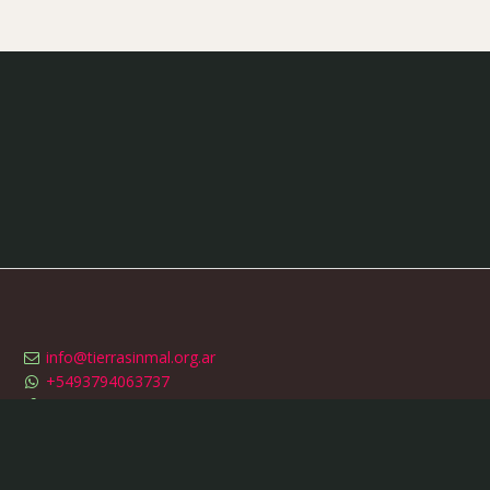
info@tierrasinmal.org.ar
+5493794063737
/
fundtierrasinmal
fundacion.tierrasinmal